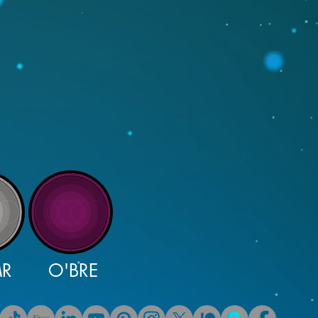
MR
O'BRE